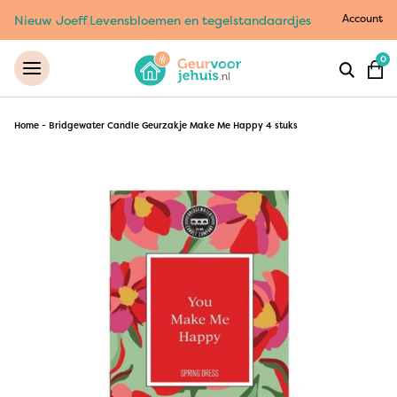
Account
Nieuw Joeff Levensbloemen en tegelstandaardjes
0
Home
-
Bridgewater Candle Geurzakje Make Me Happy 4 stuks