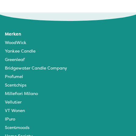
Merken
WoodWick
Yankee Candle
Greenleaf
Bridgewater Candle Company
Profumel
Scentchips
Millefiori Milano
Vellutier
VT Wonen
IPuro
Scentmoods
Home Society