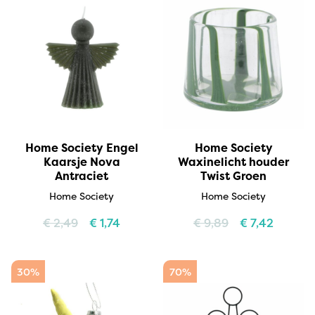
Home Society Engel
Home Society
Kaarsje Nova
Waxinelicht houder
Antraciet
Twist Groen
Home Society
Home Society
€
2,49
€
1,74
€
9,89
€
7,42
30%
70%