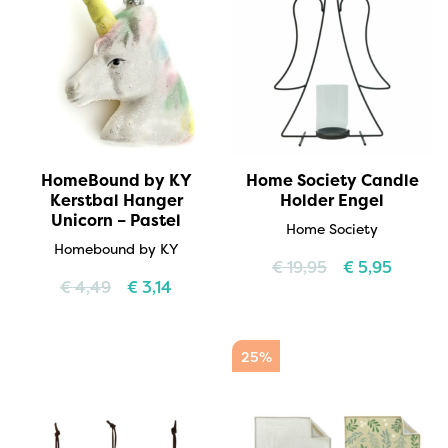
HomeBound by KY
Home Society Candle
Kerstbal Hanger
Holder Engel
Unicorn – Pastel
Home Society
Homebound by KY
€
19,95
€
5,95
€
4,49
€
3,14
25%