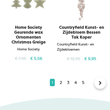
Home Society
Countryfield Kunst- en
Geurende wax
Zijdebloem Bessen
Ornamenten
Tak Koper
Christmas Greige
Countryfield Kunst- en
Home Society
Zijdebloemen
€
7,95
€
5,56
€
12,95
€
9,95
1
2
3
4
5