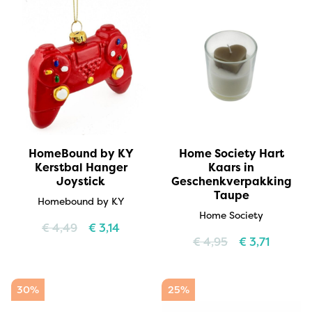
HomeBound by KY
Home Society Hart
Kerstbal Hanger
Kaars in
Joystick
Geschenkverpakking
Taupe
Homebound by KY
Home Society
€
4,49
€
3,14
€
4,95
€
3,71
30%
25%