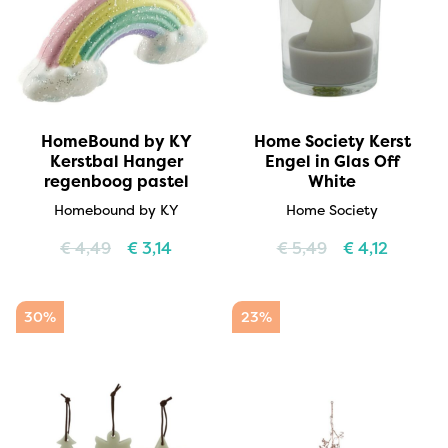
HomeBound by KY
Home Society Kerst
Kerstbal Hanger
Engel in Glas Off
regenboog pastel
White
Homebound by KY
Home Society
€
4,49
€
3,14
€
5,49
€
4,12
30%
23%