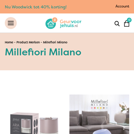
Account
Nu Woodwick tot 40% korting!
0
Home
-
Product Merken
-
Millefiori Milano
Millefiori Milano