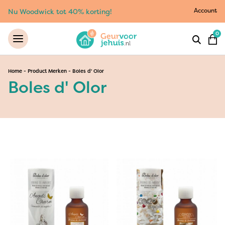
Account
Nu Woodwick tot 40% korting!
0
Home
-
Product Merken
-
Boles d' Olor
Boles d' Olor