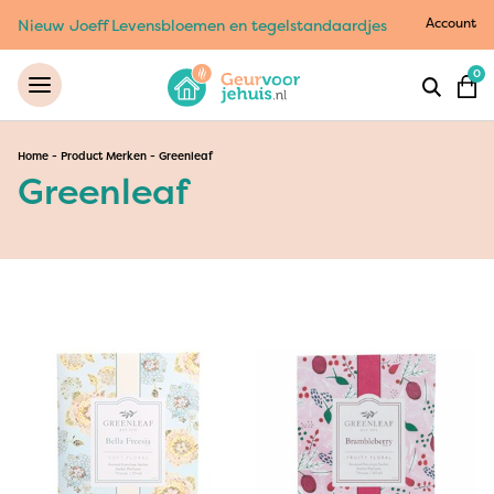
Account
Nieuw Joeff Levensbloemen en tegelstandaardjes
0
Home
-
Product Merken
-
Greenleaf
Greenleaf