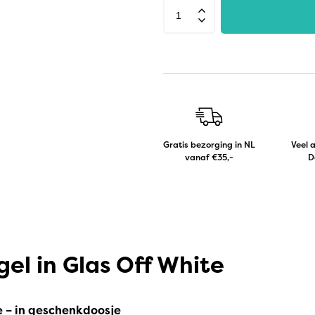
Gratis bezorging in NL
Veel 
vanaf €35,-
D
el in Glas Off White
e – in geschenkdoosje