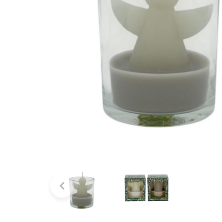
Bridgewater Candle
Village Candle
Millefiori Milano
Scentchips
Horomia Wasparfum
Zusss
Boles d' Olor
Il Bucato Di Adele
Countryfield Candle
Vellutier
Max Benjamin