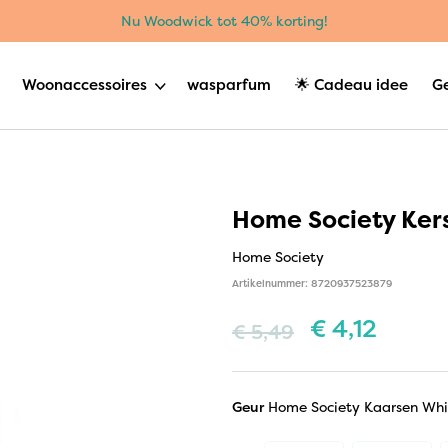
Nu Woodwick tot 40% korting!
Woonaccessoires
wasparfum
🌟 Cadeau idee
G
Home Society Kers
Home Society
Artikelnummer: 8720937523879
€
4,12
€
5,49
Geur
Home Society Kaarsen Whi