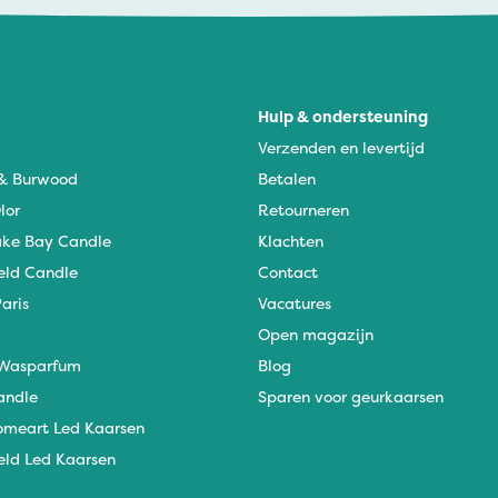
Hulp & ondersteuning
Verzenden en levertijd
 & Burwood
Betalen
lor
Retourneren
ke Bay Candle
Klachten
eld Candle
Contact
aris
Vacatures
Open magazijn
Wasparfum
Blog
andle
Sparen voor geurkaarsen
omeart Led Kaarsen
eld Led Kaarsen