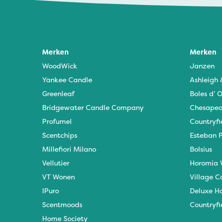
Merken
Merken
WoodWick
Janzen
Yankee Candle
Ashleigh
Greenleaf
Boles d’ O
Bridgewater Candle Company
Chesapea
Profumel
Countryfi
Scentchips
Esteban P
Millefiori Milano
Bolsius
Vellutier
Horomia 
VT Wonen
Village C
IPuro
Deluxe H
Scentmoods
Countryfi
Home Society