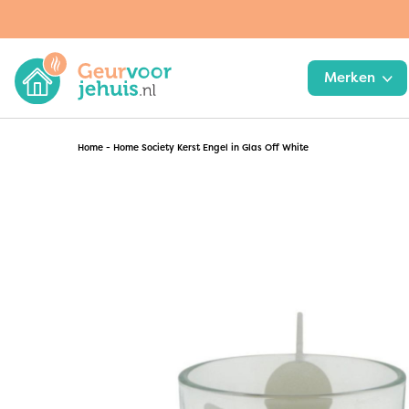
Merken
Home
-
Home Society Kerst Engel in Glas Off White
WoodWick
Joeff | Muuss
Chesapeake Bay Candle
Kaarsen & lampen
Greenleaf
Interieur
Yankee Candle
Planten
Janzen
Ashleigh & Burwood