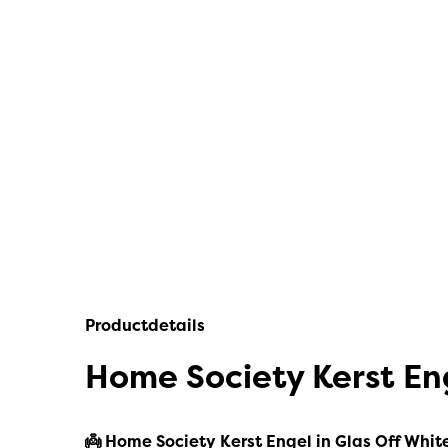
IPuro
Nesti Dante
Deluxe HomeArt
Countryfield Led Kaarsen
Bolsius
Scentmoods
Joeff Muuss
Home Society
Productdetails
Home Society Kerst Eng
👼 Home Society Kerst Engel in Glas Off Whit