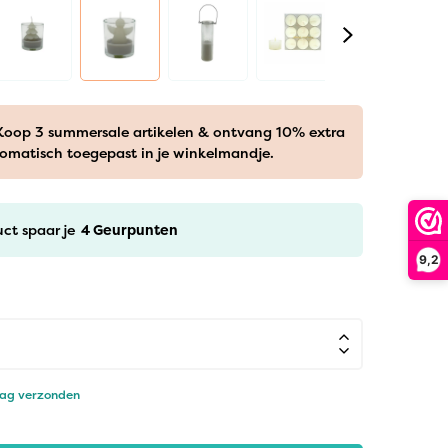
 Koop 3 summersale artikelen & ontvang 10% extra
tomatisch toegepast in je winkelmandje.
uct spaar je
4
Geurpunten
9,2
dag verzonden