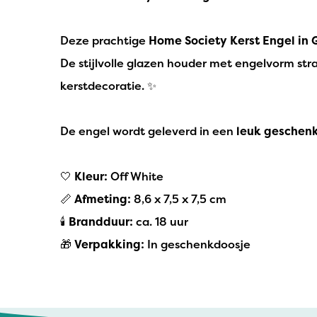
Deze prachtige
Home Society Kerst Engel in 
De stijlvolle glazen houder met engelvorm straal
kerstdecoratie. ✨
De engel wordt geleverd in een
leuk geschen
🤍
Kleur:
Off White
📏
Afmeting:
8,6 x 7,5 x 7,5 cm
🕯️
Brandduur:
ca. 18 uur
🎁
Verpakking:
In geschenkdoosje