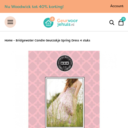
Account
Nu Woodwick tot 40% korting!
0
Home
-
Bridgewater Candle Geurzakje Spring Dress 4 stuks