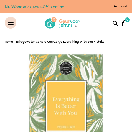
Account
Nu Woodwick tot 40% korting!
0
Home
-
Bridgewater Candle Geurzakje Everything With You 4 stuks