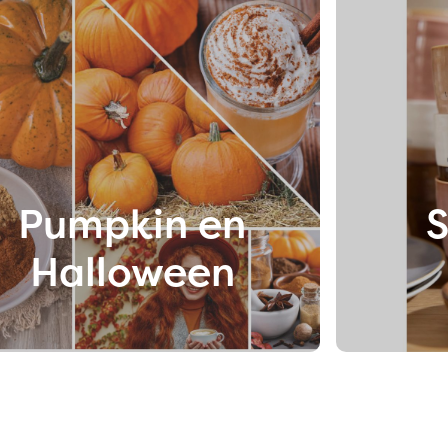
Pumpkin en
S
Halloween