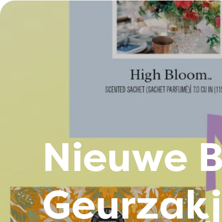
Nieuwe B
Geurzakj