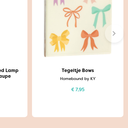
Led Lamp
Tegeltje Bows
Taupe
Homebound by KY
€
7,95