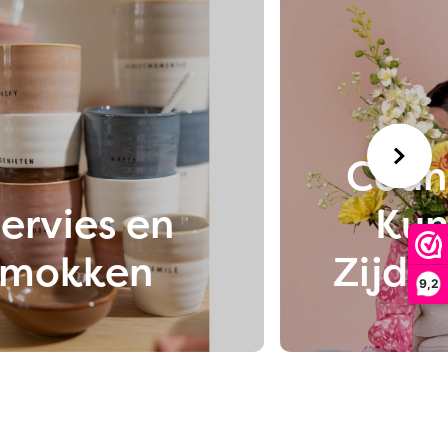
Count
ervies en
Kun
mokken
Zijde
9,2