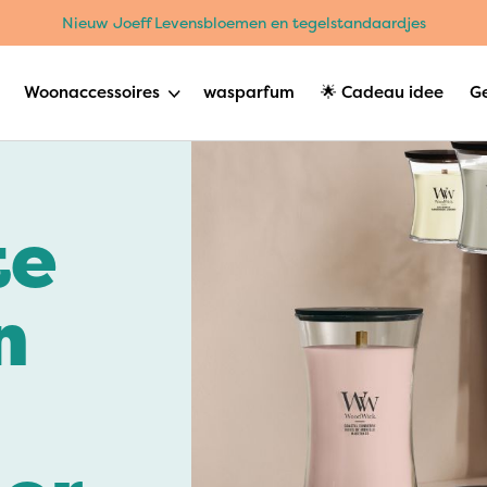
Nieuw Joeff Levensbloemen en tegelstandaardjes
Woonaccessoires
wasparfum
🌟 Cadeau idee
G
te
n