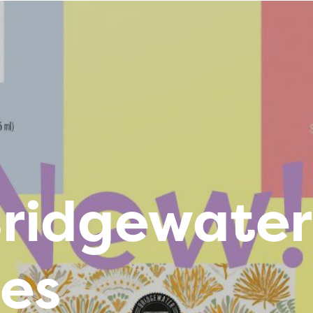
ridgewater
es