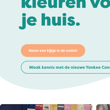
kleuren v
Bridgewater Candle
je huis.
Village Candle
Millefiori Milano
Scentchips
Horomia Wasparfum
Neem een kijkje in de outlet!
Zusss
Boles d' Olor
Maak kennis met de nieuwe Yankee Can
Il Bucato Di Adele
Countryfield Candle
Vellutier
Max Benjamin