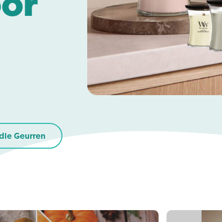
oor
dle Geurren