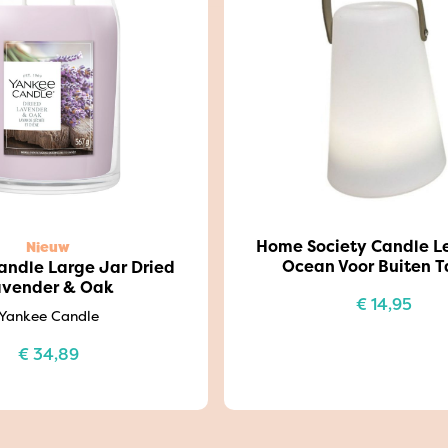
Home Society Candle 
Nieuw
Ocean Voor Buiten 
ndle Large Jar Dried
avender & Oak
€
14,95
Yankee Candle
€
34,89