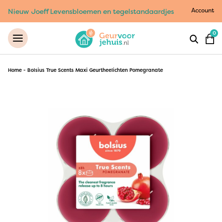
Account
Nieuw Joeff Levensbloemen en tegelstandaardjes
0
Home
-
Bolsius True Scents Maxi Geurtheelichten Pomegranate