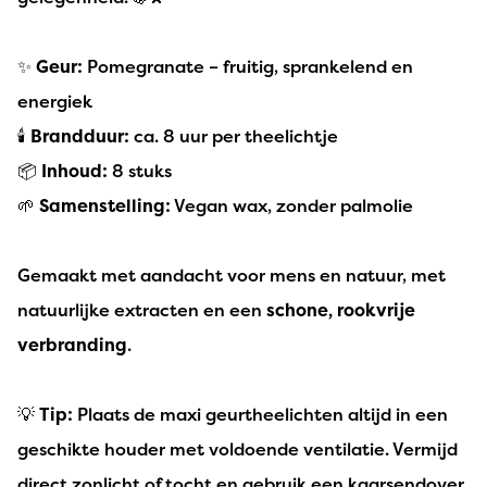
✨
Geur:
Pomegranate – fruitig, sprankelend en
energiek
🕯️
Brandduur:
ca. 8 uur per theelichtje
📦
Inhoud:
8 stuks
🌱
Samenstelling:
Vegan wax, zonder palmolie
Gemaakt met aandacht voor mens en natuur, met
natuurlijke extracten en een
schone, rookvrije
verbranding
.
💡
Tip:
Plaats de maxi geurtheelichten altijd in een
geschikte houder met voldoende ventilatie. Vermijd
direct zonlicht of tocht en gebruik een kaarsendover