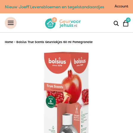
Account
Nieuw Joeff Levensbloemen en tegelstandaardjes
0
Home
-
Bolsius True Scents Geurstokjes 60 ml Pomegranate