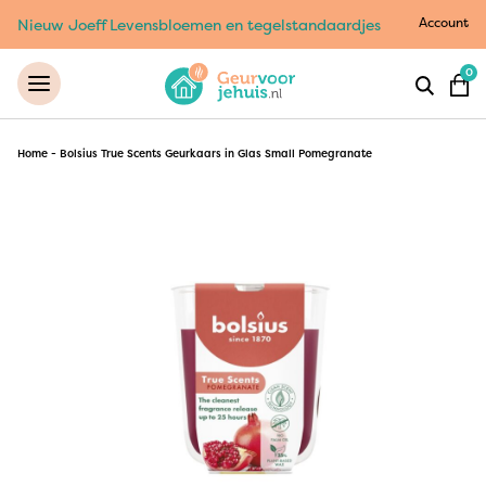
Account
Nieuw Joeff Levensbloemen en tegelstandaardjes
0
Home
-
Bolsius True Scents Geurkaars in Glas Small Pomegranate