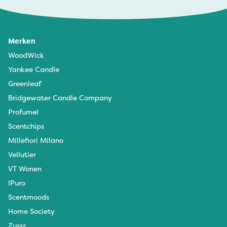
Merken
WoodWick
Yankee Candle
Greenleaf
Bridgewater Candle Company
Profumel
Scentchips
Millefiori Milano
Vellutier
VT Wonen
IPuro
Scentmoods
Home Society
Zusss