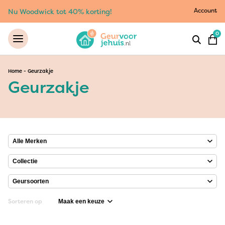
Account
Nu Woodwick tot 40% korting!
0
Home
-
Geurzakje
Geurzakje
Sorteren op