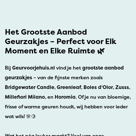
Het Grootste Aanbod
Geurzakjes – Perfect voor Elk
Moment en Elke Ruimte 🌿
Bij
Geurvoorjehuis.nl
vind je het
grootste aanbod
geurzakjes
– van de fijnste merken zoals
Bridgewater Candle
,
Greenleaf
,
Boles d’Olor
,
Zusss
,
Millefiori Milano
, en
Horomia
. Of je nu van bloemige,
frisse of warme geuren houdt, wij hebben voor ieder
wat wils! 🌸🍋
Wat het nóg leuker maakt? Veel van onze