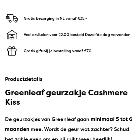
Gratis bezorging in NL
vanaf €35,-
Veel artikelen voor 22.00 besteld
Dezelfde dag verzonden
Gratis gift bij je bestelling
vanaf €70
Productdetails
Greenleaf geurzakje Cashmere
Kiss
De geurzakjes van Greenleaf gaan
minimaal 5 tot 6
maanden
mee. Wordt de geur wat zachter? Schud
het zakje even om en hij ruikt weer heerlijk!