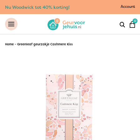
Account
Nu Woodwick tot 40% korting!
0
Home
-
Greenleaf geurzakje Cashmere Kiss