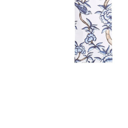
Bridgewater Candle
Village Candle
Millefiori Milano
Scentchips
Horomia Wasparfum
Zusss
Boles d' Olor
Il Bucato Di Adele
Countryfield Candle
Vellutier
Max Benjamin