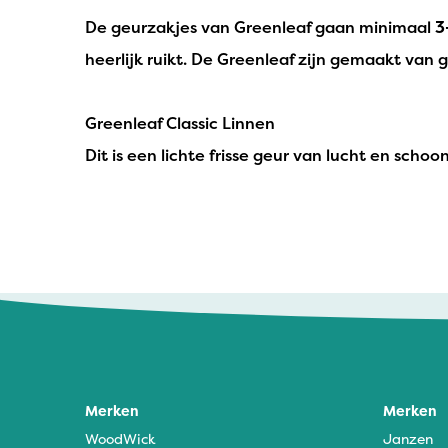
De geurzakjes van Greenleaf gaan minimaal
3
heerlijk ruikt. De Greenleaf zijn gemaakt van 
Greenleaf Classic Linnen
Dit is een lichte frisse geur van lucht en sch
Theo Otten - 16 maart 2024
Meer van verwacht
Merken
Merken
WoodWick
Janzen