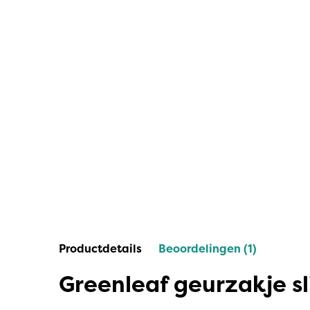
IPuro
Nesti Dante
Deluxe HomeArt
Countryfield Led Kaarsen
Bolsius
Scentmoods
Joeff Muuss
Home Society
Productdetails
Beoordelingen (1)
Greenleaf geurzakje sl