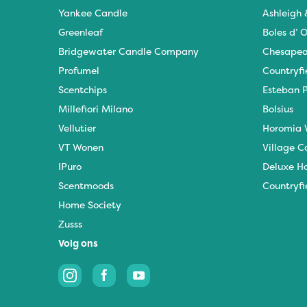
Yankee Candle
Ashleigh
Greenleaf
Boles d’ O
Bridgewater Candle Company
Chesapea
Profumel
Countryfi
Scentchips
Esteban P
Millefiori Milano
Bolsius
Vellutier
Horomia 
VT Wonen
Village C
IPuro
Deluxe H
Scentmoods
Countryfi
Home Society
Zusss
Volg ons