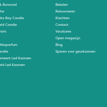
 & Burwood
Betalen
lor
Retourneren
ke Bay Candle
Klachten
eld Candle
Contact
aris
Vacatures
Open magazijn
Wasparfum
Blog
andle
Sparen voor geurkaarsen
omeart Led Kaarsen
eld Led Kaarsen