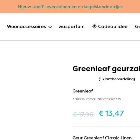
Nieuw Joeff Levensbloemen en tegelstandaardjes
Woonaccessoires
wasparfum
🌟 Cadeau idee
G
Greenleaf geurzak
(1 klantbeoordeling)
Greenleaf
Artikelnummer: 7806139261335
€
13,47
€
17,96
Geur
Greenleaf Classic Linen