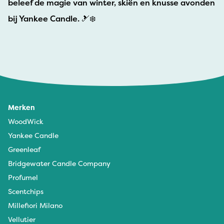
beleef de magie van winter, skiën en knusse avonden
bij Yankee Candle. 🎿❄️
Merken
WoodWick
Yankee Candle
Greenleaf
Bridgewater Candle Company
Profumel
Scentchips
Millefiori Milano
Vellutier