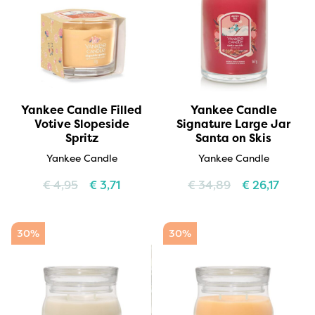
Yankee Candle Filled
Yankee Candle
Votive Slopeside
Signature Large Jar
Spritz
Santa on Skis
Yankee Candle
Yankee Candle
€
4,95
€
3,71
€
34,89
€
26,17
30%
30%