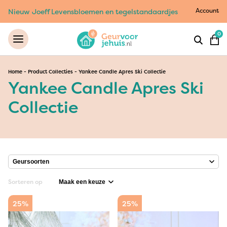
Account
Nieuw Joeff Levensbloemen en tegelstandaardjes
0
Home
-
Product Collecties
-
Yankee Candle Apres Ski Collectie
Yankee Candle Apres Ski
Collectie
Sorteren op
25%
25%