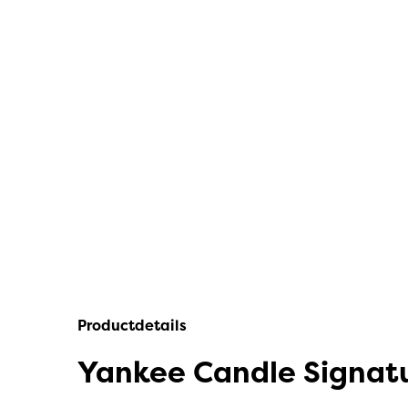
IPuro
Nesti Dante
Deluxe HomeArt
Countryfield Led Kaarsen
Bolsius
Scentmoods
Joeff Muuss
Home Society
Productdetails
Yankee Candle Signatu