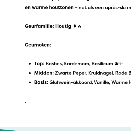
en warme houttonen
– net als een après-ski 
Geurfamilie: Houtig
🌲🔥
Geurnoten:
Top:
Bosbes, Kardemom, Basilicum 🫐✨
Midden:
Zwarte Peper, Kruidnagel, Rode Be
Basis:
Glühwein-akkoord, Vanille, Warme 
.