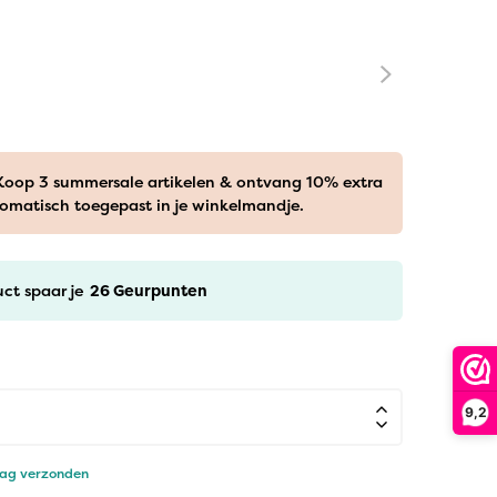
 Koop 3 summersale artikelen & ontvang 10% extra
tomatisch toegepast in je winkelmandje.
uct spaar je
26
Geurpunten
9,2
dag verzonden