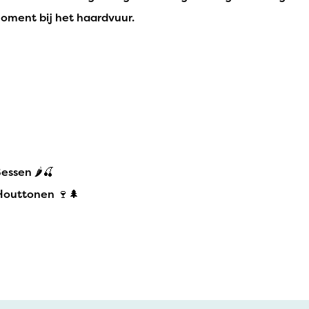
moment bij het haardvuur.
ssen 🌶️🍒
Houttonen 🍷🌲