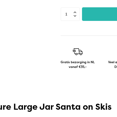
Gratis bezorging in NL
Veel 
vanaf €35,-
D
re Large Jar Santa on Skis