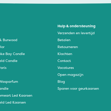
Hulp & ondersteuning
Verzenden en levertijd
 & Burwood
Betalen
lor
Retourneren
ke Bay Candle
Klachten
eld Candle
Contact
aris
Vacatures
Open magazijn
Wasparfum
Blog
andle
Sparen voor geurkaarsen
omeart Led Kaarsen
eld Led Kaarsen