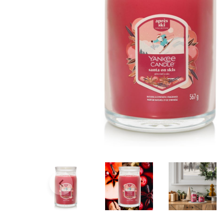
Bridgewater Candle
Village Candle
Millefiori Milano
Scentchips
Horomia Wasparfum
Zusss
Boles d' Olor
Il Bucato Di Adele
Countryfield Candle
Vellutier
Max Benjamin