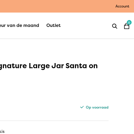
Account
0
eur van de maand
Outlet
gnature Large Jar Santa on
Op voorraad
kis