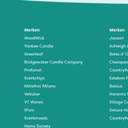
Merken
Merken
WoodWick
Janzen
Yankee Candle
Ashleigh
Greenleaf
Boles d’ O
Bridgewater Candle Company
Chesapea
Profumel
Countryfi
Scentchips
Esteban P
Millefiori Milano
Bolsius
Vellutier
Horomia 
VT Wonen
Village C
IPuro
Deluxe H
Scentmoods
Countryfi
Home Society