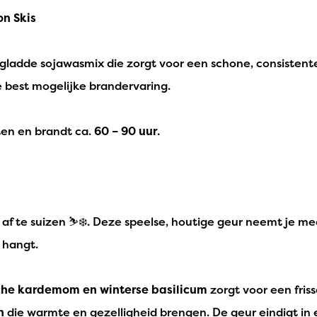
on Skis
gladde sojawasmix die zorgt voor een schone, consistent
e best mogelijke brandervaring.
ten en brandt ca.
60 – 90 uur
.
e af te suizen ⛷️❄️. Deze speelse, houtige geur neemt je 
t hangt.
che kardemom en winterse basilicum
zorgt voor een fris
n
die warmte en gezelligheid brengen. De geur eindigt in