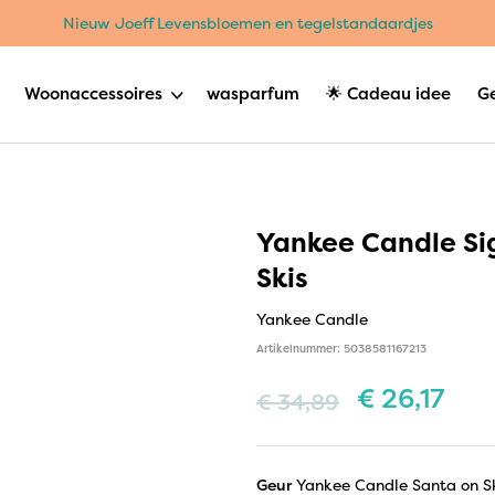
Nieuw Joeff Levensbloemen en tegelstandaardjes
Woonaccessoires
wasparfum
🌟 Cadeau idee
G
Yankee Candle Si
Skis
Yankee Candle
Artikelnummer: 5038581167213
€
26,17
€
34,89
Geur
Yankee Candle Santa on S