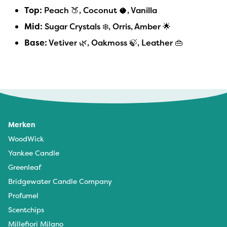
Top:
Peach 🍑, Coconut 🥥, Vanilla
Mid:
Sugar Crystals ❄️, Orris, Amber 🌟
Base:
Vetiver 🌿, Oakmoss 🍃, Leather 👜
Merken
WoodWick
Yankee Candle
Greenleaf
Bridgewater Candle Company
Profumel
Scentchips
Millefiori Milano