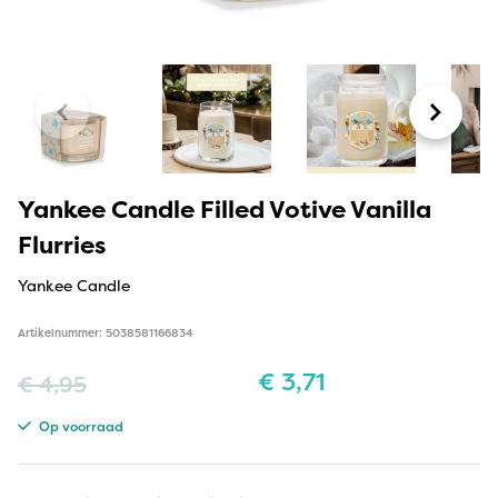
Yankee Candle Filled Votive Vanilla
Flurries
Yankee Candle
Artikelnummer: 5038581166834
€
3,71
€
4,95
Op voorraad