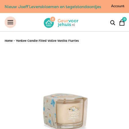
Account
Nieuw Joeff Levensbloemen en tegelstandaardjes
0
Home
-
Yankee Candle Filled Votive Vanilla Flurries