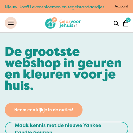
Account
Nieuw Joeff Levensbloemen en tegelstandaardjes
0
De grootste
webshop in geuren
en kleuren voor je
huis.
Neem een kijkje in de outlet!
Maak kennis met de nieuwe Yankee
Candle Geurren