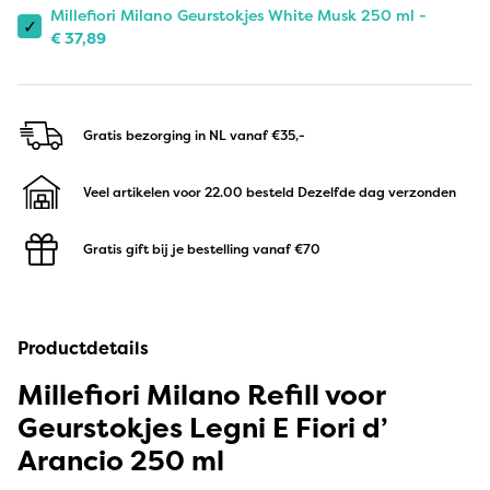
Millefiori Milano Geurstokjes White Musk 250 ml -
✓
€
37,89
Gratis bezorging in NL
vanaf €35,-
Veel artikelen voor 22.00 besteld
Dezelfde dag verzonden
Gratis gift bij je bestelling
vanaf €70
Productdetails
Millefiori Milano Refill voor
Geurstokjes Legni E Fiori d’
Arancio 250 ml