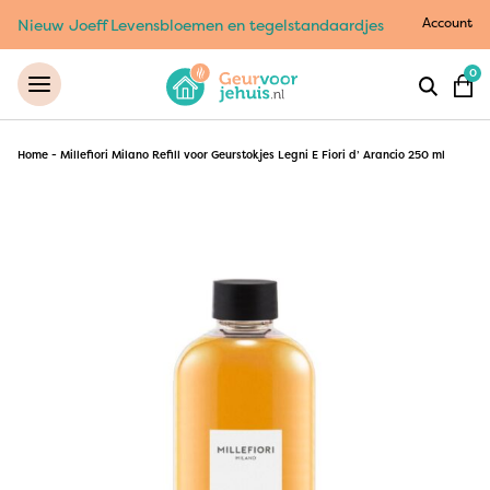
Account
Nieuw Joeff Levensbloemen en tegelstandaardjes
0
Home
-
Millefiori Milano Refill voor Geurstokjes Legni E Fiori d’ Arancio 250 ml