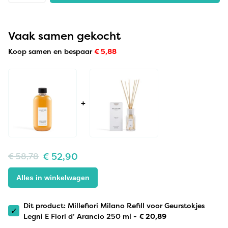
Vaak samen gekocht
Koop samen en bespaar
€
5,88
+
€
52,90
€
58,78
Alles in winkelwagen
Dit product: Millefiori Milano Refill voor Geurstokjes
✓
Legni E Fiori d’ Arancio 250 ml -
€
20,89