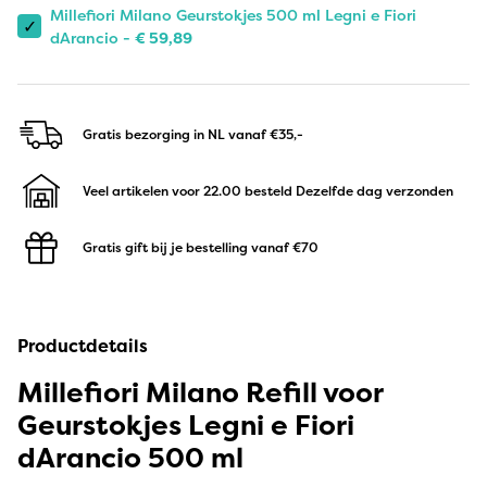
Millefiori Milano Geurstokjes 500 ml Legni e Fiori
✓
dArancio -
€
59,89
Gratis bezorging in NL
vanaf €35,-
Veel artikelen voor 22.00 besteld
Dezelfde dag verzonden
Gratis gift bij je bestelling
vanaf €70
Productdetails
Millefiori Milano Refill voor
Geurstokjes Legni e Fiori
dArancio 500 ml