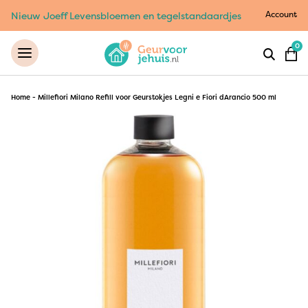
Account
Nieuw Joeff Levensbloemen en tegelstandaardjes
0
Home
-
Millefiori Milano Refill voor Geurstokjes Legni e Fiori dArancio 500 ml