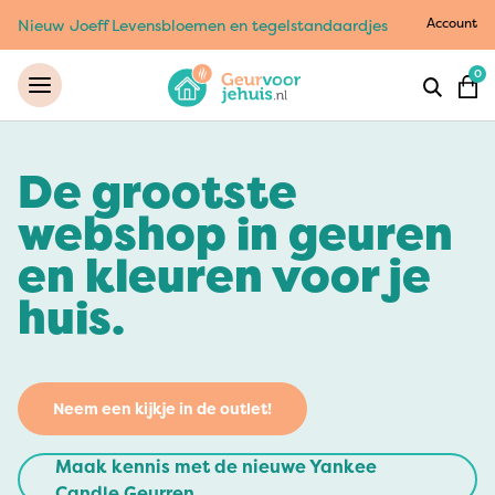
Account
Nieuw Joeff Levensbloemen en tegelstandaardjes
0
De grootste
webshop in geuren
en kleuren voor je
huis.
Neem een kijkje in de outlet!
Maak kennis met de nieuwe Yankee
Candle Geurren