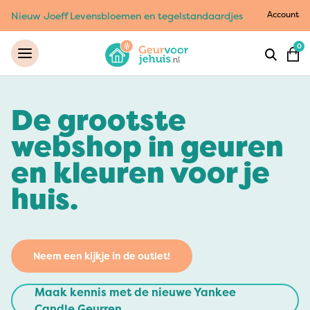
Account
Nieuw Joeff Levensbloemen en tegelstandaardjes
0
De grootste
webshop in geuren
en kleuren voor je
huis.
Neem een kijkje in de outlet!
Maak kennis met de nieuwe Yankee
Candle Geurren