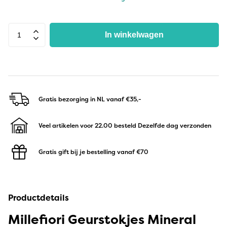
In winkelwagen
Gratis bezorging in NL
vanaf €35,-
Veel artikelen voor 22.00 besteld
Dezelfde dag verzonden
Gratis gift bij je bestelling
vanaf €70
Productdetails
Millefiori Geurstokjes Mineral