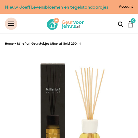
Account
Nieuw Joeff Levensbloemen en tegelstandaardjes
0
Home
-
Millefiori Geurstokjes Mineral Gold 250 ml