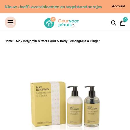
Account
Nieuw Joeff Levensbloemen en tegelstandaardjes
0
Home
-
Max Benjamin Giftset Hand & Body Lemongrass & Ginger