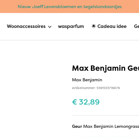
Nieuw Joeff Levensbloemen en tegelstandaardjes
Woonaccessoires
wasparfum
🌟 Cadeau idee
G
Max Benjamin Ge
Max Benjamin
Artikelnummer: 5391533716878
€
32,89
Geur
Max Benjamin Lemongrass