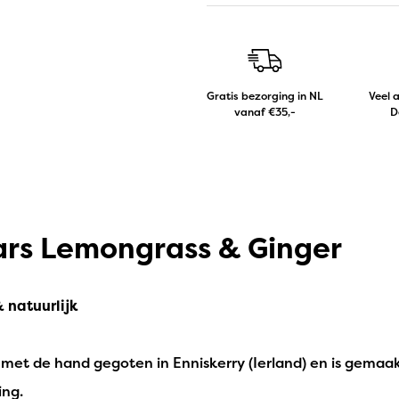
Gratis bezorging in NL
Veel 
vanaf €35,-
D
rs Lemongrass & Ginger
natuurlijk
et de hand gegoten in Enniskerry (Ierland) en is gemaa
ing.