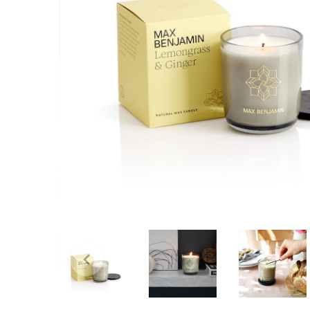
Bridgewater Candle
Village Candle
Millefiori Milano
Scentchips
Horomia Wasparfum
Zusss
Boles d' Olor
Il Bucato Di Adele
Countryfield Candle
Vellutier
Max Benjamin