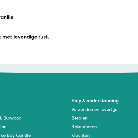
anille
t met levendige rust.
Hulp & ondersteuning
Verzenden en levertijd
 & Burwood
Betalen
lor
Retourneren
ke Bay Candle
Klachten