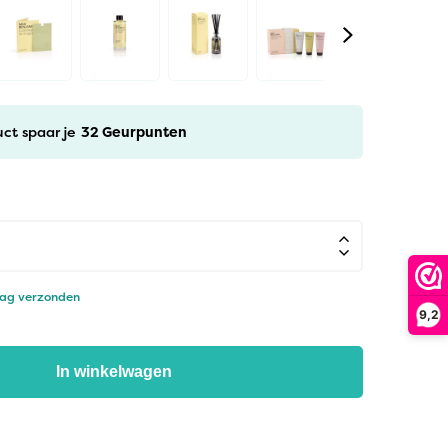
uct spaar je
32
Geurpunten
dag verzonden
9,2
In winkelwagen