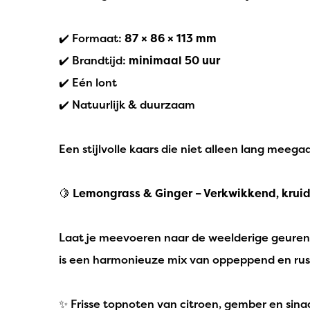
✔️ Formaat:
87 × 86 × 113 mm
✔️ Brandtijd:
minimaal 50 uur
✔️ Eén lont
✔️ Natuurlijk & duurzaam
Een stijlvolle kaars die niet alleen lang meega
🍋
Lemongrass & Ginger – Verkwikkend, kruidi
Laat je meevoeren naar de weelderige geuren 
is een harmonieuze mix van oppeppend en rustg
✨ Frisse topnoten van citroen, gember en sin