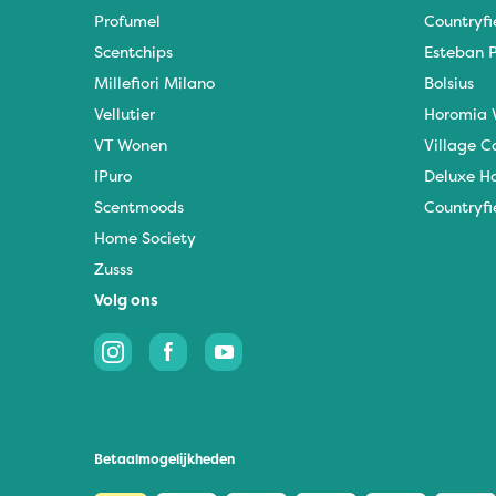
Profumel
Countryfi
Scentchips
Esteban P
Millefiori Milano
Bolsius
Vellutier
Horomia 
VT Wonen
Village C
IPuro
Deluxe H
Scentmoods
Countryfi
Home Society
Zusss
Volg ons
Betaalmogelijkheden