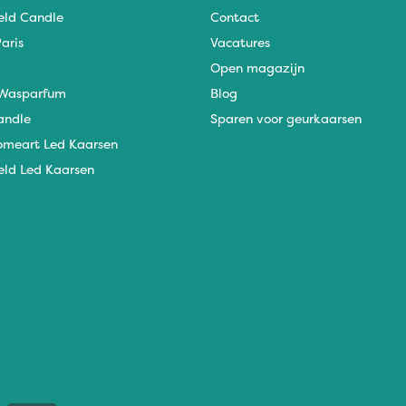
eld Candle
Contact
aris
Vacatures
Open magazijn
Wasparfum
Blog
andle
Sparen voor geurkaarsen
omeart Led Kaarsen
eld Led Kaarsen