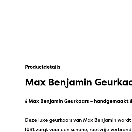
IPuro
Nesti Dante
Deluxe HomeArt
Countryfield Led Kaarsen
Bolsius
Productdetails
Scentmoods
Max Benjamin Geurkaa
Joeff Muuss
Home Society
🕯️
Max Benjamin Geurkaars – handgemaakt & 
Deze luxe geurkaars van Max Benjamin wordt m
lont
zorgt voor een schone, roetvrije verbrand