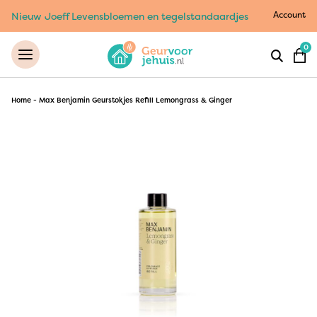
Account
Nieuw Joeff Levensbloemen en tegelstandaardjes
0
Home
-
Max Benjamin Geurstokjes Refill Lemongrass & Ginger