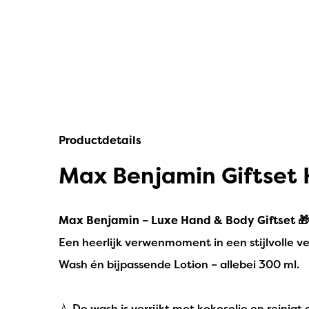
IPuro
Nesti Dante
Deluxe HomeArt
Countryfield Led Kaarsen
Bolsius
Productdetails
Scentmoods
Max Benjamin Giftset
Joeff Muuss
Home Society
Max Benjamin – Luxe Hand & Body Giftset 🎁
Een heerlijk verwenmoment in een stijlvolle v
Wash én bijpassende Lotion – allebei 300 ml.
💧 De wash is verrijkt met kokosolie en reinigt