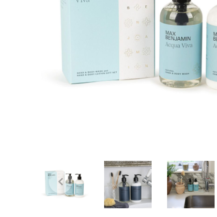
Bridgewater Candle
Village Candle
Millefiori Milano
Scentchips
Horomia Wasparfum
Zusss
Boles d' Olor
Il Bucato Di Adele
Countryfield Candle
Vellutier
Max Benjamin