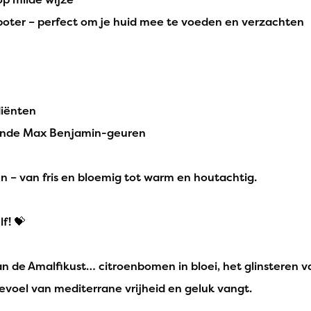
boter – perfect om je huid mee te voeden en verzachten
diënten
ijnde Max Benjamin-geuren
– van fris en bloemig tot warm en houtachtig.
f! 💝
e Amalfikust… citroenbomen in bloei, het glinsteren van
gevoel van mediterrane vrijheid en geluk vangt.