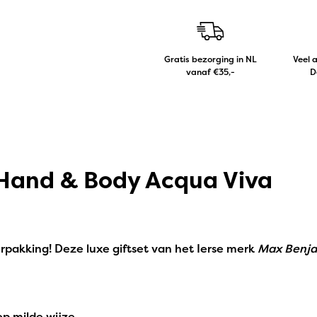
Gratis bezorging in NL
Veel 
vanaf €35,-
D
 Hand & Body Acqua Viva
erpakking! Deze luxe giftset van het Ierse merk
Max Benj
 op milde wijze