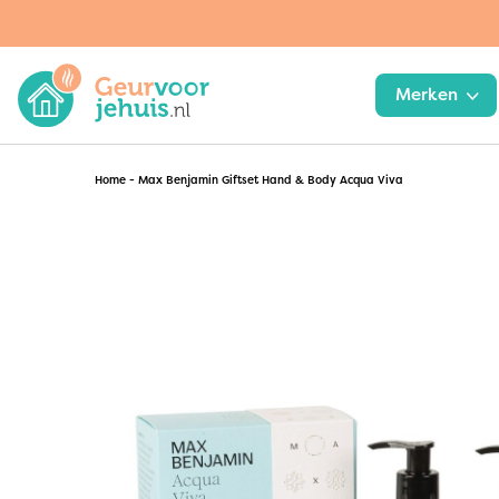
Merken
Home
-
Max Benjamin Giftset Hand & Body Acqua Viva
WoodWick
Joeff | Muuss
Chesapeake Bay Candle
Kaarsen & lampen
Greenleaf
Interieur
Yankee Candle
Planten
Janzen
Ashleigh & Burwood