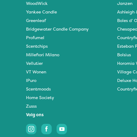
WoodWick
Janzen
Yankee Candle
Ashleigh
Greenleaf
Boles d’ O
Bridgewater Candle Company
Chesapea
Profumel
Countryfi
Scentchips
Esteban P
Millefiori Milano
Bolsius
Vellutier
Horomia 
VT Wonen
Village C
IPuro
Deluxe H
Scentmoods
Countryfi
Home Society
Zusss
Volg ons