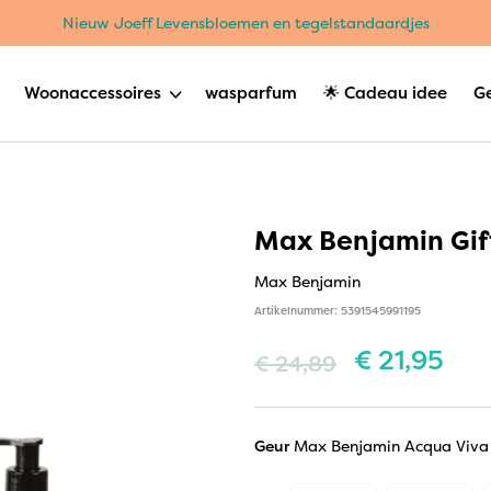
Nieuw Joeff Levensbloemen en tegelstandaardjes
Woonaccessoires
wasparfum
🌟 Cadeau idee
G
Max Benjamin Gif
Max Benjamin
Artikelnummer: 5391545991195
€
21,95
€
24,89
Geur
Max Benjamin Acqua Viva