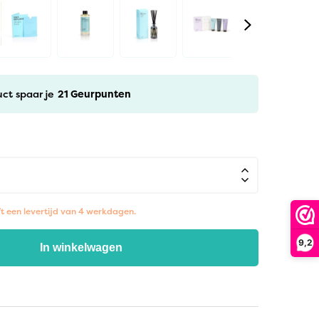
uct spaar je
21
Geurpunten
ft een levertijd van 4 werkdagen.
9,2
In winkelwagen