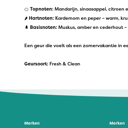
🍊
Topnoten:
Mandarijn, sinaasappel, citroen en
🌶
Hartnoten:
Kardemom en peper – warm, krui
🌲
Basisnoten:
Muskus, amber en cederhout – z
Een geur die voelt als een zomervakantie in een 
Geursoort:
Fresh & Clean
Merken
Merken