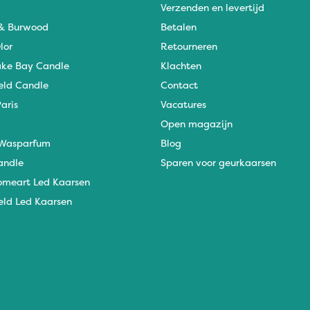
Verzenden en levertijd
 & Burwood
Betalen
lor
Retourneren
ke Bay Candle
Klachten
eld Candle
Contact
aris
Vacatures
Open magazijn
Wasparfum
Blog
andle
Sparen voor geurkaarsen
omeart Led Kaarsen
eld Led Kaarsen