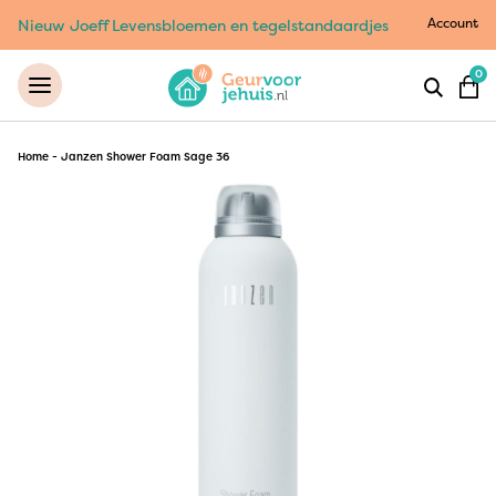
Account
Nieuw Joeff Levensbloemen en tegelstandaardjes
0
Home
-
Janzen Shower Foam Sage 36