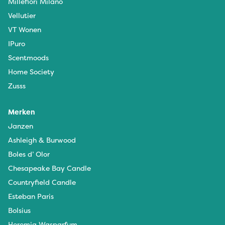
Millefiori Milano
Vellutier
VT Wonen
IPuro
Scentmoods
Home Society
Zusss
Merken
Janzen
Ashleigh & Burwood
Boles d’ Olor
Chesapeake Bay Candle
Countryfield Candle
Esteban Paris
Bolsius
Horomia Wasparfum