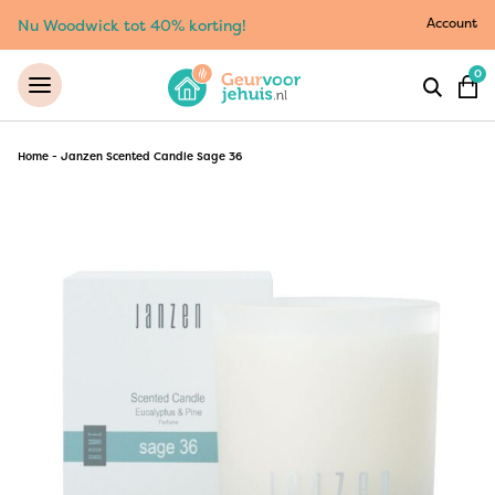
Account
Nu Woodwick tot 40% korting!
0
Home
-
Janzen Scented Candle Sage 36