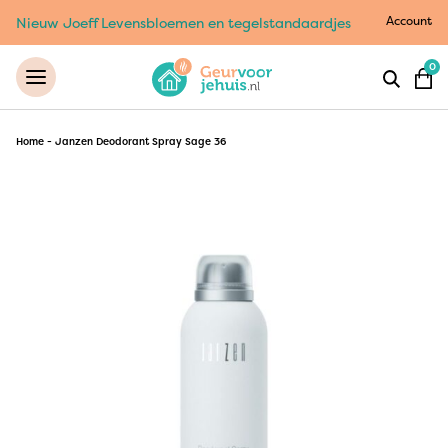
Account
Nieuw Joeff Levensbloemen en tegelstandaardjes
0
Home
-
Janzen Deodorant Spray Sage 36