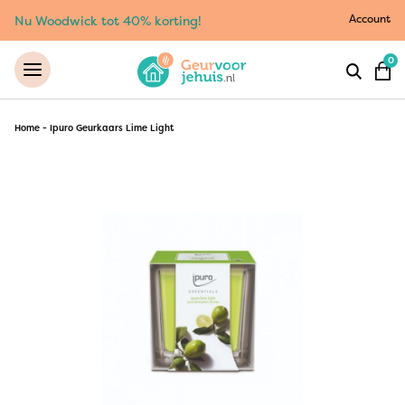
Account
Nu Woodwick tot 40% korting!
0
Home
-
Ipuro Geurkaars Lime Light