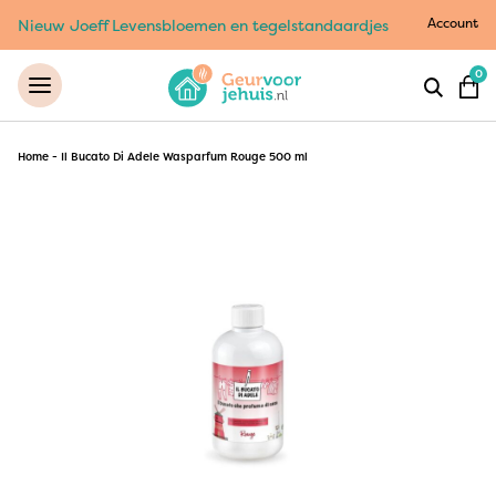
Account
Nieuw Joeff Levensbloemen en tegelstandaardjes
0
Home
-
Il Bucato Di Adele Wasparfum Rouge 500 ml