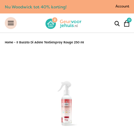
Account
Nu Woodwick tot 40% korting!
0
Home
-
Il Bucato Di Adele Textielspray Rouge 250 ml