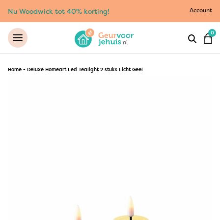
Account
Nu Woodwick tot 40% korting!
0
Home
-
Deluxe Homeart Led Tealight 2 stuks Licht Geel