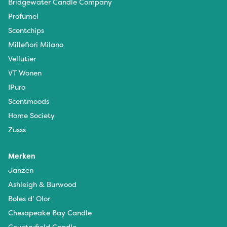
Bridgewater Candle Company
Profumel
Scentchips
Millefiori Milano
Vellutier
VT Wonen
IPuro
Scentmoods
Home Society
Zusss
Merken
Janzen
Ashleigh & Burwood
Boles d’ Olor
Chesapeake Bay Candle
Countryfield Candle