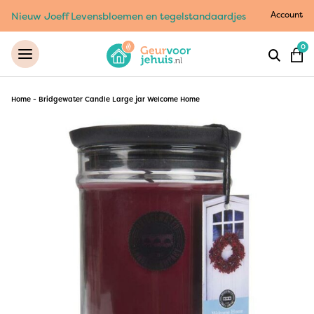
Account
Nieuw Joeff Levensbloemen en tegelstandaardjes
0
Home
-
Bridgewater Candle Large jar Welcome Home