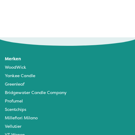
Ilse Coomans - 3 december 2025
Heerlijke geurende kaars ! Reeds 3e exemplaar in
huis 🏠 voor gezellige winteravonden
Merken
WoodWick
Nicole - 8 februari 2024
Yankee Candle
Ruikt heerlijk en werd de volgende dag bezorgd.
Greenleaf
Bridgewater Candle Company
Profumel
Scentchips
Millefiori Milano
Vellutier
VT Wonen