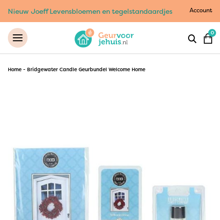
Account
Nieuw Joeff Levensbloemen en tegelstandaardjes
0
Home
-
Bridgewater Candle Geurbundel Welcome Home