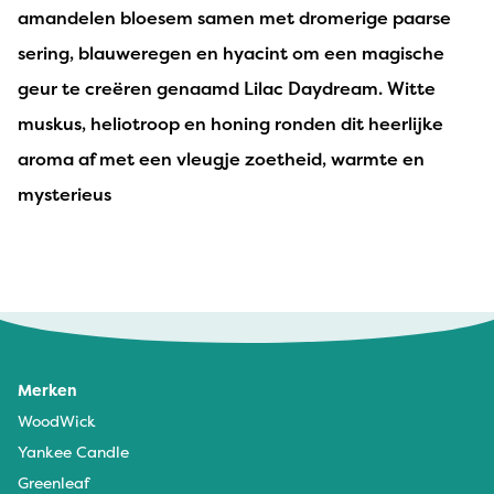
amandelen bloesem samen met dromerige paarse
sering, blauweregen en hyacint om een ​​magische
geur te creëren genaamd Lilac Daydream. Witte
muskus, heliotroop en honing ronden dit heerlijke
aroma af met een vleugje zoetheid, warmte en
mysterieus
Griet - 31 augustus 2025
Ben er helemaal weg van.. geur is uitstekend, heel de
kleerkast ruikt ernaar. Een aannrader
Merken
WoodWick
Yankee Candle
Greenleaf