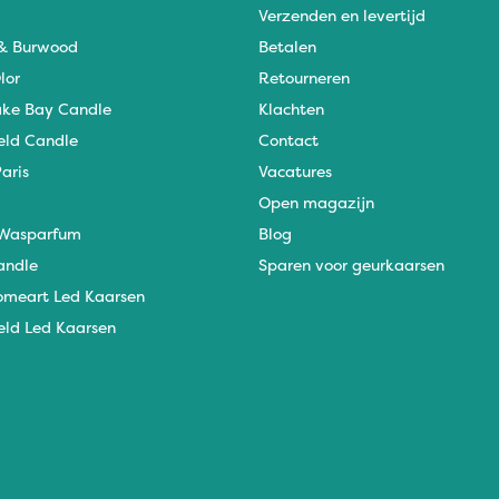
Verzenden en levertijd
 & Burwood
Betalen
lor
Retourneren
ke Bay Candle
Klachten
eld Candle
Contact
aris
Vacatures
Open magazijn
Wasparfum
Blog
andle
Sparen voor geurkaarsen
omeart Led Kaarsen
eld Led Kaarsen