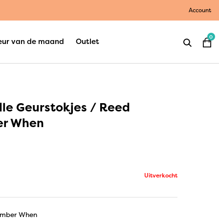
Account
0
eur van de maand
Outlet
le Geurstokjes / Reed
er When
Uitverkocht
ember When