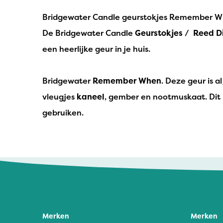
IPuro
Bridgewater Candle geurstokjes Remember 
Nesti Dante
De Bridgewater Candle
Geurstokjes
/
Reed D
een heerlijke geur in je huis.
Deluxe HomeArt
Countryfield Led Kaarsen
Bridgewater
Remember When
. Deze geur is 
Bolsius
vleugjes
kaneel
, gember en nootmuskaat. Dit i
gebruiken.
Scentmoods
Joeff Muuss
Home Society
Merken
Merken