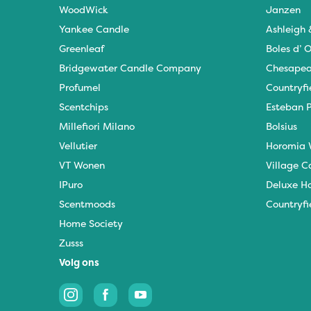
WoodWick
Janzen
Yankee Candle
Ashleigh
Greenleaf
Boles d’ O
Bridgewater Candle Company
Chesapea
Profumel
Countryfi
Scentchips
Esteban P
Millefiori Milano
Bolsius
Vellutier
Horomia 
VT Wonen
Village C
IPuro
Deluxe H
Scentmoods
Countryfi
Home Society
Zusss
Volg ons