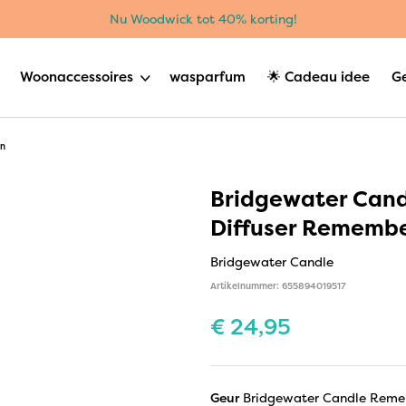
Nu Woodwick tot 40% korting!
Woonaccessoires
wasparfum
🌟 Cadeau idee
G
en
Bridgewater Cand
Diffuser Rememb
Bridgewater Candle
Artikelnummer: 655894019517
€
24,95
Geur
Bridgewater Candle Rem