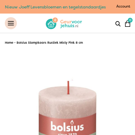
Account
Nieuw Joeff Levensbloemen en tegelstandaardjes
0
Home
-
Bolsius Stompkaars Rustiek Misty Pink 8 cm