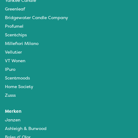
Yankee Candle
Greenleaf
Bridgewater Candle Company
Profumel
Scentchips
Millefiori Milano
Vellutier
VT Wonen
IPuro
Scentmoods
Home Society
Zusss
Merken
Janzen
Ashleigh & Burwood
Boles d’ Olor