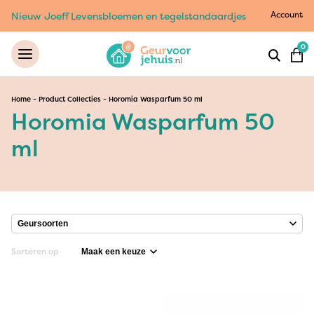
Account
Nieuw Joeff Levensbloemen en tegelstandaardjes
0
Home
-
Product Collecties
-
Horomia Wasparfum 50 ml
Horomia Wasparfum 50
ml
Sorteren op