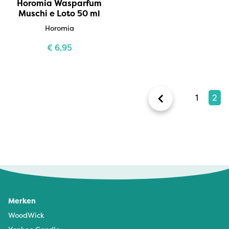
Horomia Wasparfum
Muschi e Loto 50 ml
Horomia
€
6,95
1
2
Merken
WoodWick