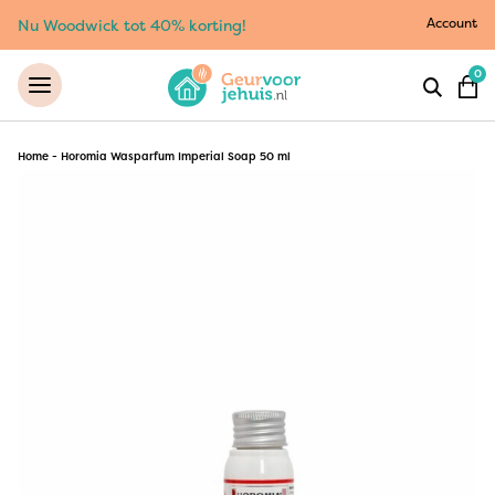
Account
Nu Woodwick tot 40% korting!
0
Home
-
Horomia Wasparfum Imperial Soap 50 ml