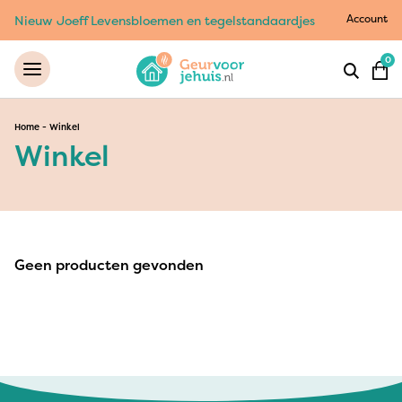
Account
Nieuw Joeff Levensbloemen en tegelstandaardjes
0
Home
-
Winkel
Winkel
Geen producten gevonden