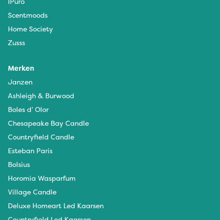
IPuro
Scentmoods
Home Society
Zusss
Merken
Janzen
Ashleigh & Burwood
Boles d’ Olor
Chesapeake Bay Candle
Countryfield Candle
Esteban Paris
Bolsius
Horomia Wasparfum
Village Candle
Deluxe Homeart Led Kaarsen
Countryfield Led Kaarsen