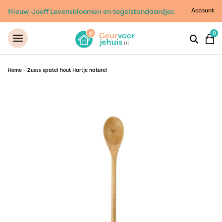
Account
Nieuw Joeff Levensbloemen en tegelstandaardjes
0
Home
-
Zusss spatel hout Hartje naturel