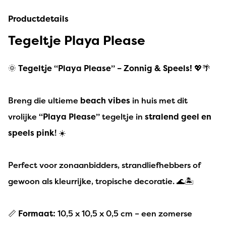
Productdetails
Tegeltje Playa Please
🌞
Tegeltje “Playa Please” – Zonnig & Speels!
💖🌴
Breng die ultieme
beach vibes
in huis met dit
vrolijke
“Playa Please”
tegeltje in
stralend geel en
speels pink
! ☀️
Perfect voor zonaanbidders, strandliefhebbers of
gewoon als kleurrijke, tropische decoratie. 🌊🏝️
📏
Formaat:
10,5 x 10,5 x 0,5 cm – een zomerse