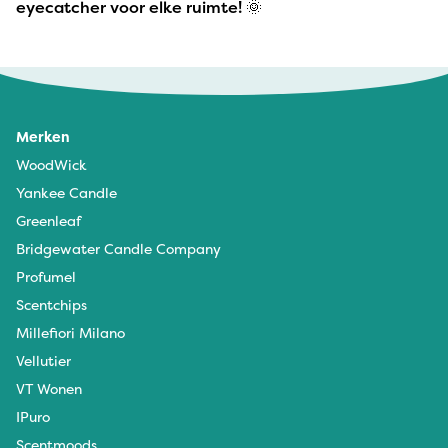
eyecatcher voor elke ruimte! 🌞
Merken
WoodWick
Yankee Candle
Greenleaf
Bridgewater Candle Company
Profumel
Scentchips
Millefiori Milano
Vellutier
VT Wonen
IPuro
Scentmoods