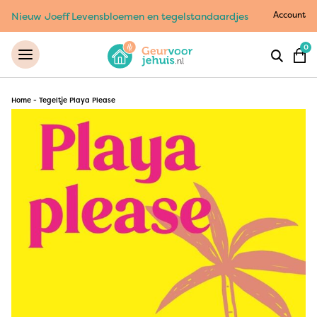
Account
Nieuw Joeff Levensbloemen en tegelstandaardjes
0
Home
-
Tegeltje Playa Please