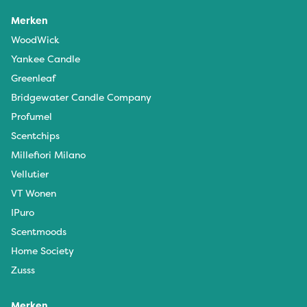
Merken
WoodWick
Yankee Candle
Greenleaf
Bridgewater Candle Company
Profumel
Scentchips
Millefiori Milano
Vellutier
VT Wonen
IPuro
Scentmoods
Home Society
Zusss
Merken