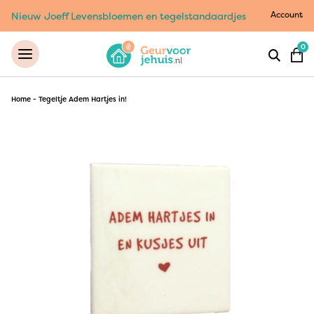
Account
Nieuw Joeff Levensbloemen en tegelstandaardjes
0
Home
-
Tegeltje Adem Hartjes in!