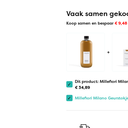
Vaak samen geko
Koop samen en bespaar
€
9,48
+
Dit product: Millefiori Mil
✓
€
34,89
✓
Millefiori Milano Geurstok