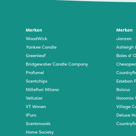
Merken
Merken
WoodWick
Janzen
Yankee Candle
Ashleigh
Greenleaf
Boles d’ O
Bridgewater Candle Company
Chesapea
Profumel
Countryfi
Scentchips
Esteban P
Millefiori Milano
Bolsius
Vellutier
Horomia 
VT Wonen
Village C
IPuro
Deluxe H
Scentmoods
Countryfi
Home Society