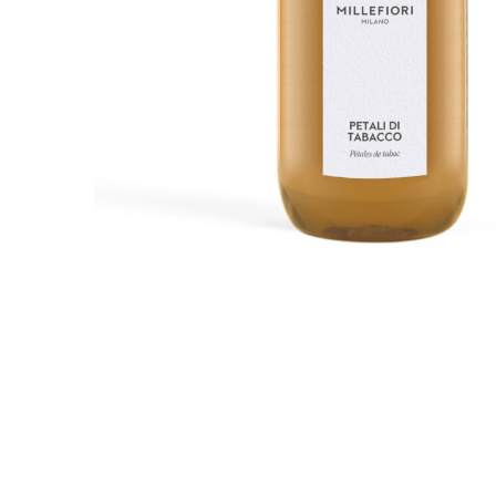
Bridgewater Candle
Village Candle
Millefiori Milano
Scentchips
Horomia Wasparfum
Zusss
Boles d' Olor
Il Bucato Di Adele
Countryfield Candle
Vellutier
Max Benjamin