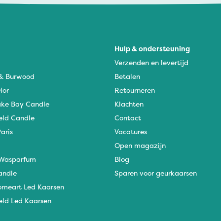
Hulp & ondersteuning
Verzenden en levertijd
 & Burwood
Betalen
lor
Retourneren
ke Bay Candle
Klachten
eld Candle
Contact
aris
Vacatures
Open magazijn
Wasparfum
Blog
andle
Sparen voor geurkaarsen
omeart Led Kaarsen
eld Led Kaarsen