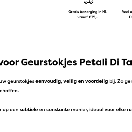
Gratis bezorging in NL
Veel 
vanaf €35,-
D
l voor Geurstokjes Petali Di
ouw geurstokjes
eenvoudig, veilig en voordelig
bij. Zo ge
schaffen.
op een subtiele en constante manier, ideaal voor elke rui
.