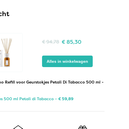
cht
€
85,30
€
94,78
Alles in winkelwagen
ano Refill voor Geurstokjes Petali Di Tabacco 500 ml -
jes 500 ml Petali di Tabacco -
€
59,89