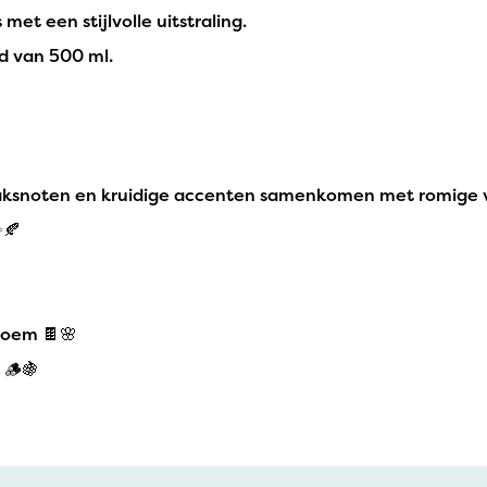
et een stijlvolle uitstraling.
ud van 500 ml.
ksnoten en kruidige accenten samenkomen met romige van
✨🍂
loem 🍫🌸
 🪵🍇