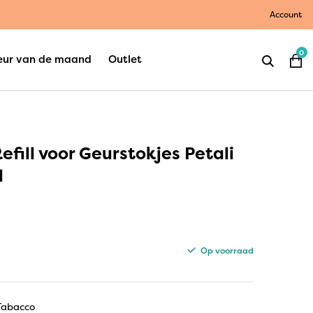
Account
0
eur van de maand
Outlet
Refill voor Geurstokjes Petali
l
Op voorraad
 Tabacco