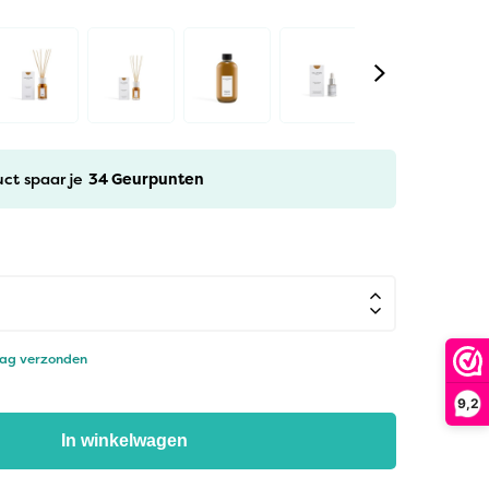
uct spaar je
34
Geurpunten
dag verzonden
9,2
In winkelwagen