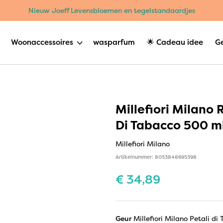
Nieuw Joeff Levensbloemen en tegelstandaardjes
Woonaccessoires
wasparfum
🌟 Cadeau idee
G
Millefiori Milano 
Di Tabacco 500 m
Millefiori Milano
Artikelnummer: 8053848695398
€
34,89
Geur
Millefiori Milano Petali di