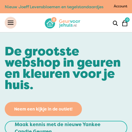
Account
Nieuw Joeff Levensbloemen en tegelstandaardjes
0
De grootste
webshop in geuren
en kleuren voor je
huis.
Neem een kijkje in de outlet!
Maak kennis met de nieuwe Yankee
Candle Geurren