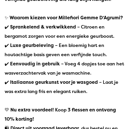
✨
Waarom kiezen voor Millefiori Gemme D’Agrumi?
✔️
Sprankelend & verkwikkend
– Citroen en
bergamot zorgen voor een energieke geurboost.
✔️
Luxe geurbeleving
– Een bloemig hart en
houtachtige basis geven een verfijnde touch.
✔️
Eenvoudig in gebruik
– Voeg 4 dopjes toe aan het
wasverzachtervak van je wasmachine.
✔️
Italiaanse geurkunst voor je wasgoed
– Laat je
was extra lang fris en elegant ruiken.
💛
Nu extra voordeel!
Koop
3 flessen en ontvang
10% korting!
🛍️
Direct uit voorraad leverbaar
, dus bestel nu en