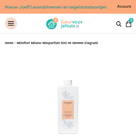
Account
Nieuw Joeff Levensbloemen en tegelstandaardjes
0
Home
-
Millefiori Milano Wasparfum 500 ml Gemme D’Agrumi