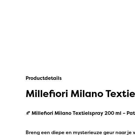
IPuro
Nesti Dante
Deluxe HomeArt
Countryfield Led Kaarsen
Bolsius
Scentmoods
Productdetails
Joeff Muuss
Millefiori Milano Text
Home Society
🍂
Millefiori Milano Textielspray 200 ml – Pa
Breng een diepe en mysterieuze geur naar je w