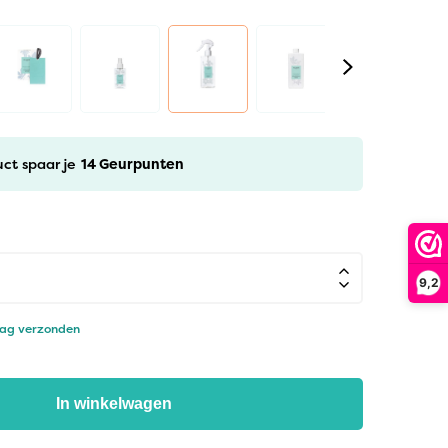
uct spaar je
14
Geurpunten
9,2
dag verzonden
In winkelwagen