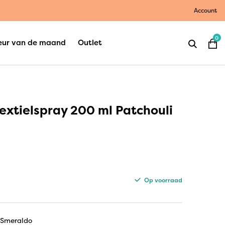
Account
0
eur van de maand
Outlet
Textielspray 200 ml Patchouli
Op voorraad
i Smeraldo