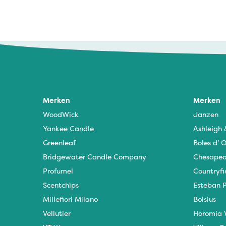
Merken
Merken
WoodWick
Janzen
Yankee Candle
Ashleigh
Greenleaf
Boles d’ O
Bridgewater Candle Company
Chesapea
Profumel
Countryfi
Scentchips
Esteban P
Millefiori Milano
Bolsius
Vellutier
Horomia 