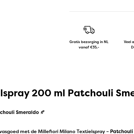
Gratis bezorging in NL
Veel 
vanaf €35,-
D
ielspray 200 ml Patchouli Sm
tchouli Smeraldo
🍂
asgoed met de Millefiori Milano Textielspray –
Patchouli