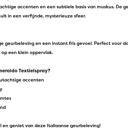
chtige accenten en een subtiele basis van muskus. De ge
lt in een verfijnde, mysterieuze sfeer.
ge geurbeleving en een instant fris gevoel. Perfect voor d
st op een klein oppervlak.
Smeraldo Textielspray?
outachtige accenten
y
uimtes
end
el en geniet van deze Italiaanse geurbeleving!