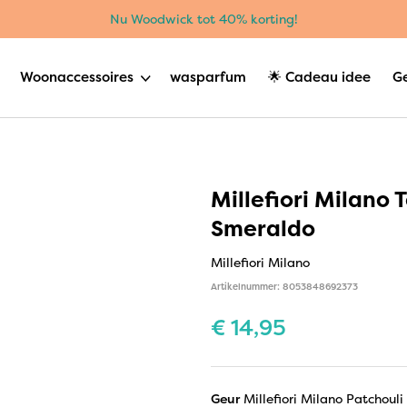
Nu Woodwick tot 40% korting!
Woonaccessoires
wasparfum
🌟 Cadeau idee
G
Millefiori Milano 
Smeraldo
Millefiori Milano
Artikelnummer: 8053848692373
€
14,95
Geur
Millefiori Milano Patchoul