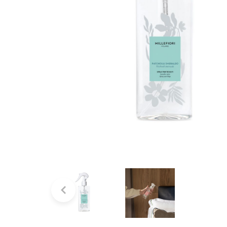
Bridgewater Candle
Village Candle
Millefiori Milano
Scentchips
Horomia Wasparfum
Zusss
Boles d' Olor
Il Bucato Di Adele
Countryfield Candle
Vellutier
Max Benjamin