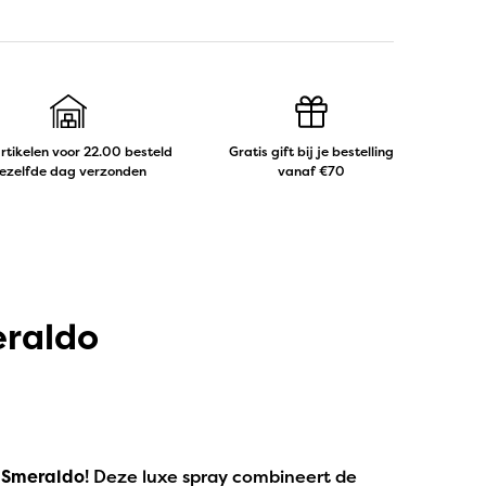
artikelen voor 22.00 besteld
Gratis gift bij je bestelling
ezelfde dag verzonden
vanaf €70
eraldo
 Smeraldo
! Deze luxe spray combineert de